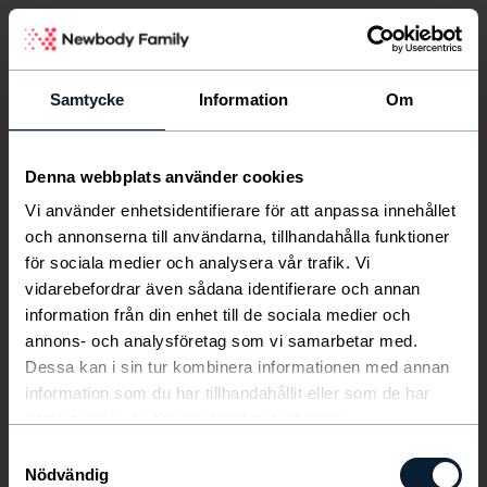
Newbody Family Portal
Samtycke
Information
Om
Denna webbplats använder cookies
Logga in
Vi använder enhetsidentifierare för att anpassa innehållet
och annonserna till användarna, tillhandahålla funktioner
för sociala medier och analysera vår trafik. Vi
E-post
vidarebefordrar även sådana identifierare och annan
information från din enhet till de sociala medier och
annons- och analysföretag som vi samarbetar med.
Lösenord
Dessa kan i sin tur kombinera informationen med annan
information som du har tillhandahållit eller som de har
Glömt lösenord?
samlat in när du har använt deras tjänster.
Samtyckesval
LOGGA IN
Nödvändig