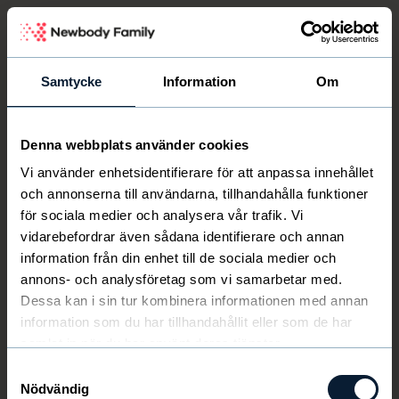
Samtycke
Information
Om
Denna webbplats använder cookies
Logga in
Vi använder enhetsidentifierare för att anpassa innehållet
och annonserna till användarna, tillhandahålla funktioner
för sociala medier och analysera vår trafik. Vi
E-post
vidarebefordrar även sådana identifierare och annan
information från din enhet till de sociala medier och
annons- och analysföretag som vi samarbetar med.
Lösenord
Dessa kan i sin tur kombinera informationen med annan
information som du har tillhandahållit eller som de har
Glömt lösenord?
samlat in när du har använt deras tjänster.
Samtyckesval
LOGGA IN
Nödvändig