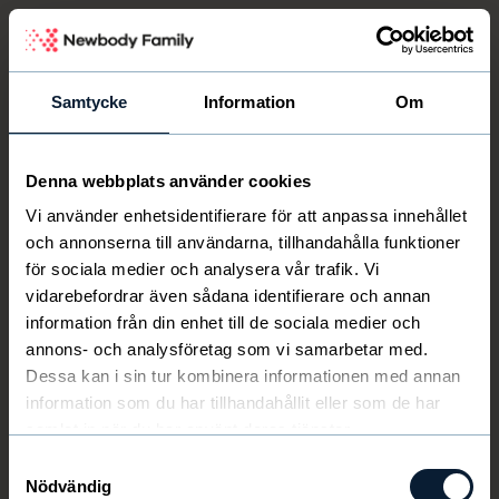
Newbody Family Portal
Samtycke
Information
Om
Denna webbplats använder cookies
Välkommen
Newbody
Vi använder enhetsidentifierare för att anpassa innehållet
och annonserna till användarna, tillhandahålla funktioner
för sociala medier och analysera vår trafik. Vi
vidarebefordrar även sådana identifierare och annan
information från din enhet till de sociala medier och
annons- och analysföretag som vi samarbetar med.
Dessa kan i sin tur kombinera informationen med annan
information som du har tillhandahållit eller som de har
samlat in när du har använt deras tjänster.
Samtyckesval
Nödvändig