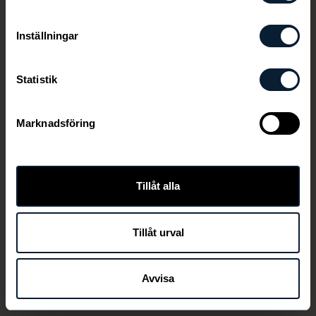
Inställningar
Statistik
Marknadsföring
Den här länken är ej aktiv längre
Tillåt alla
Tillåt urval
TILLBAKA
Avvisa