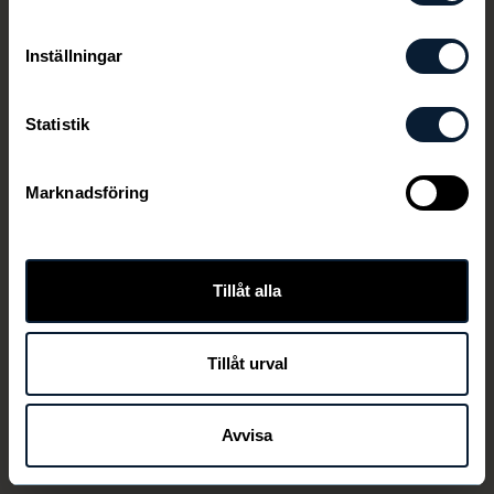
Inställningar
Statistik
Marknadsföring
Den här länken är ej aktiv längre
Tillåt alla
Tillåt urval
TILLBAKA
Avvisa