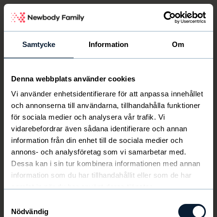
Newbody Family Portal
Samtycke
Information
Om
Denna webbplats använder cookies
Välkommen
Newbody
Vi använder enhetsidentifierare för att anpassa innehållet
och annonserna till användarna, tillhandahålla funktioner
för sociala medier och analysera vår trafik. Vi
vidarebefordrar även sådana identifierare och annan
information från din enhet till de sociala medier och
annons- och analysföretag som vi samarbetar med.
Dessa kan i sin tur kombinera informationen med annan
information som du har tillhandahållit eller som de har
samlat in när du har använt deras tjänster.
Samtyckesval
Nödvändig