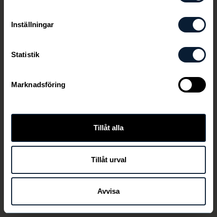
Inställningar
Statistik
Marknadsföring
Den här länken är ej aktiv längre
Tillåt alla
Tillåt urval
TILLBAKA
Avvisa