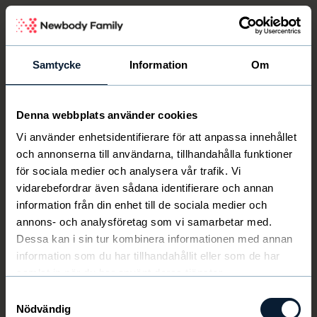
Newbody Family Portal
Samtycke
Information
Om
Denna webbplats använder cookies
Välkommen
Newbody
Vi använder enhetsidentifierare för att anpassa innehållet
och annonserna till användarna, tillhandahålla funktioner
för sociala medier och analysera vår trafik. Vi
vidarebefordrar även sådana identifierare och annan
information från din enhet till de sociala medier och
annons- och analysföretag som vi samarbetar med.
Dessa kan i sin tur kombinera informationen med annan
information som du har tillhandahållit eller som de har
samlat in när du har använt deras tjänster.
Samtyckesval
Nödvändig