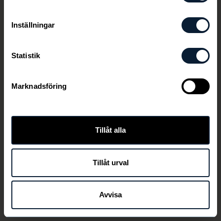
Inställningar
Statistik
Marknadsföring
Den här länken är ej aktiv längre
Tillåt alla
Tillåt urval
TILLBAKA
Avvisa