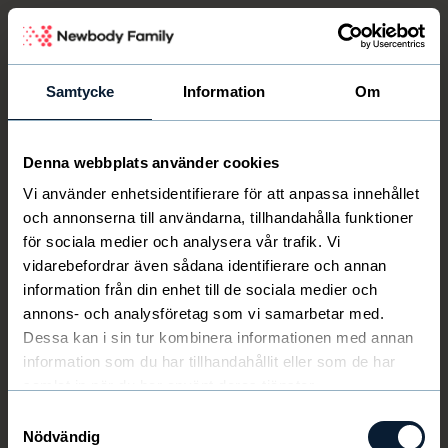
Newbody Family Portal
Samtycke
Information
Om
Denna webbplats använder cookies
Välkommen
Newbody
Vi använder enhetsidentifierare för att anpassa innehållet
och annonserna till användarna, tillhandahålla funktioner
för sociala medier och analysera vår trafik. Vi
vidarebefordrar även sådana identifierare och annan
information från din enhet till de sociala medier och
annons- och analysföretag som vi samarbetar med.
Dessa kan i sin tur kombinera informationen med annan
information som du har tillhandahållit eller som de har
samlat in när du har använt deras tjänster.
Samtyckesval
Nödvändig