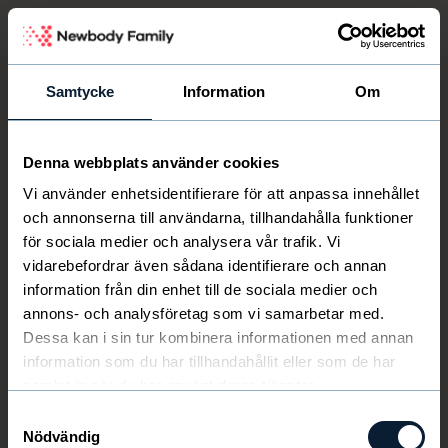
Newbody Family Portal
Samtycke
Information
Om
Denna webbplats använder cookies
Välkommen
Newbody
Vi använder enhetsidentifierare för att anpassa innehållet
och annonserna till användarna, tillhandahålla funktioner
för sociala medier och analysera vår trafik. Vi
vidarebefordrar även sådana identifierare och annan
information från din enhet till de sociala medier och
annons- och analysföretag som vi samarbetar med.
Dessa kan i sin tur kombinera informationen med annan
information som du har tillhandahållit eller som de har
samlat in när du har använt deras tjänster.
Samtyckesval
Nödvändig