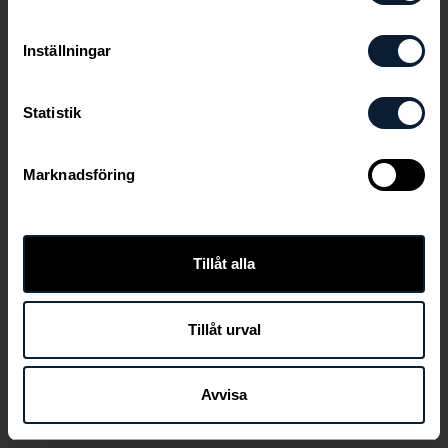
Inställningar
Statistik
Marknadsföring
Den här länken är ej aktiv längre
Tillåt alla
Tillåt urval
TILLBAKA
Avvisa