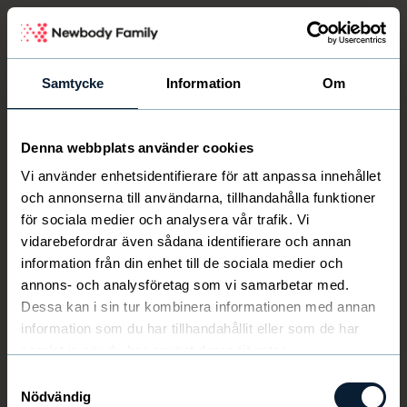
Newbody Family Portal
Samtycke
Information
Om
Denna webbplats använder cookies
Välkommen
Newbody
Vi använder enhetsidentifierare för att anpassa innehållet
och annonserna till användarna, tillhandahålla funktioner
för sociala medier och analysera vår trafik. Vi
vidarebefordrar även sådana identifierare och annan
information från din enhet till de sociala medier och
annons- och analysföretag som vi samarbetar med.
Dessa kan i sin tur kombinera informationen med annan
information som du har tillhandahållit eller som de har
samlat in när du har använt deras tjänster.
Samtyckesval
Nödvändig