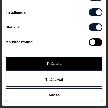
Inställningar
Statistik
Marknadsföring
Den här länken är ej aktiv längre
Tillåt alla
Tillåt urval
TILLBAKA
Avvisa