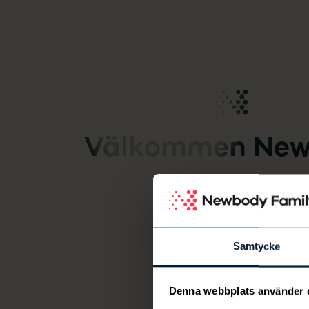
Newbody Family Portal
Välkommen
New
Samtycke
Denna webbplats använder 