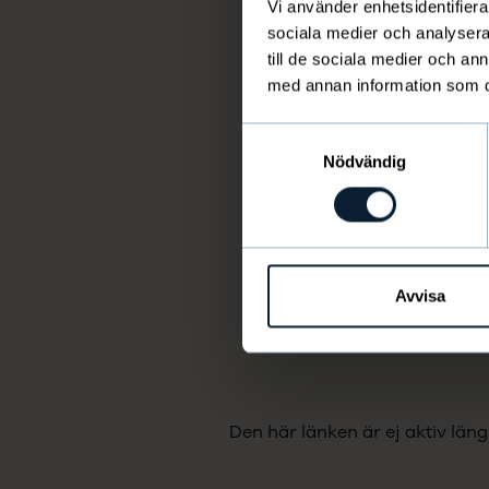
Vi använder enhetsidentifierar
sociala medier och analysera 
till de sociala medier och a
med annan information som du 
Samtyckesval
Nödvändig
Avvisa
Den här länken är ej aktiv läng