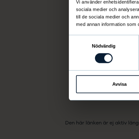
Vi använder enhetsidentifierar
sociala medier och analysera 
till de sociala medier och a
med annan information som du 
Samtyckesval
Nödvändig
Avvisa
Den här länken är ej aktiv läng