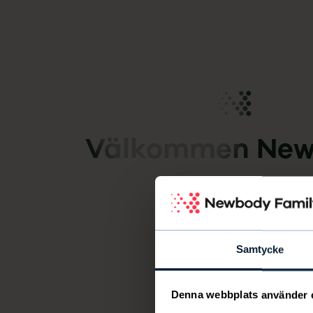
Newbody Family Portal
Välkommen
New
Samtycke
Denna webbplats använder 