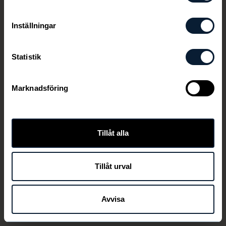
Inställningar
Statistik
Marknadsföring
Den här länken är ej aktiv längre
Tillåt alla
Tillåt urval
TILLBAKA
Avvisa