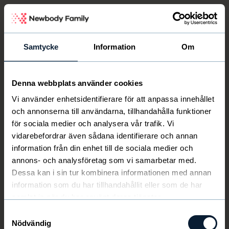
Newbody Family Portal
Samtycke
Information
Om
Denna webbplats använder cookies
Välkommen
Newbody
Vi använder enhetsidentifierare för att anpassa innehållet
och annonserna till användarna, tillhandahålla funktioner
för sociala medier och analysera vår trafik. Vi
vidarebefordrar även sådana identifierare och annan
information från din enhet till de sociala medier och
annons- och analysföretag som vi samarbetar med.
Dessa kan i sin tur kombinera informationen med annan
information som du har tillhandahållit eller som de har
samlat in när du har använt deras tjänster.
Samtyckesval
Nödvändig