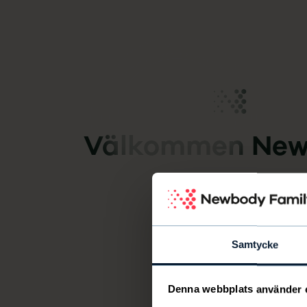
Newbody Family Portal
Välkommen
New
Samtycke
Denna webbplats använder 