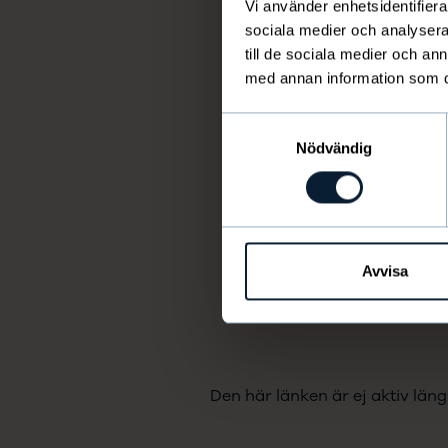
Vi använder enhetsidentifierar
sociala medier och analysera 
till de sociala medier och a
med annan information som du 
Samtyckesval
Nödvändig
Avvisa
Den här länken är ej aktiv läng