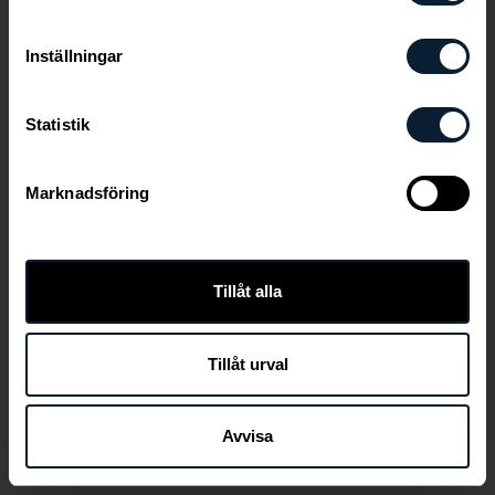
Inställningar
Statistik
Marknadsföring
Den här länken är ej aktiv längre
Tillåt alla
Tillåt urval
TILLBAKA
Avvisa