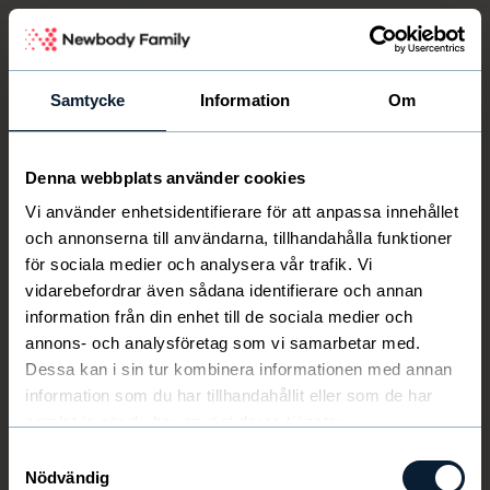
Newbody Family Portal
Samtycke
Information
Om
Denna webbplats använder cookies
Välkommen
Newbody
Vi använder enhetsidentifierare för att anpassa innehållet
och annonserna till användarna, tillhandahålla funktioner
för sociala medier och analysera vår trafik. Vi
vidarebefordrar även sådana identifierare och annan
information från din enhet till de sociala medier och
annons- och analysföretag som vi samarbetar med.
Dessa kan i sin tur kombinera informationen med annan
information som du har tillhandahållit eller som de har
samlat in när du har använt deras tjänster.
Samtyckesval
Nödvändig