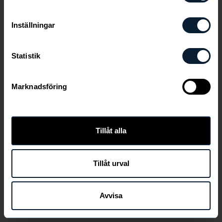
Inställningar
Statistik
Marknadsföring
Den här länken är ej aktiv längre
Tillåt alla
Tillåt urval
TILLBAKA
Avvisa