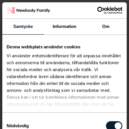
Newbody Family Portal
Samtycke
Information
Om
Denna webbplats använder cookies
Välkommen
Newbody
Vi använder enhetsidentifierare för att anpassa innehållet
och annonserna till användarna, tillhandahålla funktioner
för sociala medier och analysera vår trafik. Vi
vidarebefordrar även sådana identifierare och annan
information från din enhet till de sociala medier och
annons- och analysföretag som vi samarbetar med.
Dessa kan i sin tur kombinera informationen med annan
information som du har tillhandahållit eller som de har
samlat in när du har använt deras tjänster.
Samtyckesval
Nödvändig