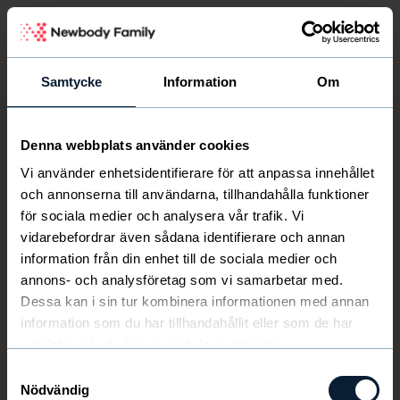
Newbody Family Portal
Samtycke
Information
Om
Denna webbplats använder cookies
Välkommen
Newbody
Vi använder enhetsidentifierare för att anpassa innehållet
och annonserna till användarna, tillhandahålla funktioner
för sociala medier och analysera vår trafik. Vi
vidarebefordrar även sådana identifierare och annan
information från din enhet till de sociala medier och
annons- och analysföretag som vi samarbetar med.
Dessa kan i sin tur kombinera informationen med annan
information som du har tillhandahållit eller som de har
samlat in när du har använt deras tjänster.
Samtyckesval
Nödvändig