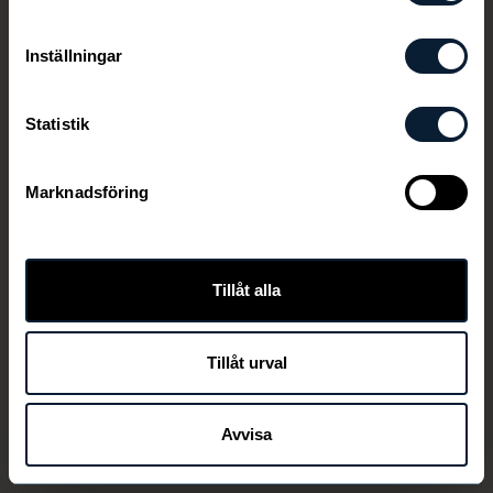
Inställningar
Statistik
Marknadsföring
Den här länken är ej aktiv längre
Tillåt alla
Tillåt urval
TILLBAKA
Avvisa