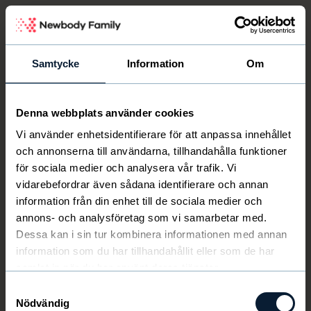
Newbody Family Portal
Samtycke
Information
Om
Denna webbplats använder cookies
Välkommen
Newbody
Vi använder enhetsidentifierare för att anpassa innehållet
och annonserna till användarna, tillhandahålla funktioner
för sociala medier och analysera vår trafik. Vi
vidarebefordrar även sådana identifierare och annan
information från din enhet till de sociala medier och
annons- och analysföretag som vi samarbetar med.
Dessa kan i sin tur kombinera informationen med annan
information som du har tillhandahållit eller som de har
samlat in när du har använt deras tjänster.
Samtyckesval
Nödvändig