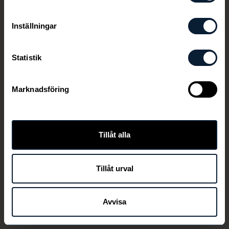
Inställningar
Statistik
Marknadsföring
Den här länken är ej aktiv längre
Tillåt alla
Tillåt urval
TILLBAKA
Avvisa