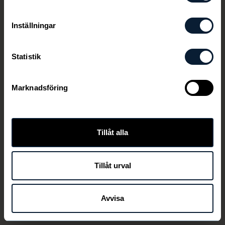
Inställningar
Statistik
Marknadsföring
Den här länken är ej aktiv längre
Tillåt alla
Tillåt urval
TILLBAKA
Avvisa