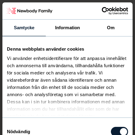
Newbody Family Portal
Samtycke
Information
Om
Denna webbplats använder cookies
Välkommen
Newbody
Vi använder enhetsidentifierare för att anpassa innehållet
och annonserna till användarna, tillhandahålla funktioner
för sociala medier och analysera vår trafik. Vi
vidarebefordrar även sådana identifierare och annan
information från din enhet till de sociala medier och
annons- och analysföretag som vi samarbetar med.
Dessa kan i sin tur kombinera informationen med annan
information som du har tillhandahållit eller som de har
samlat in när du har använt deras tjänster.
Samtyckesval
Nödvändig