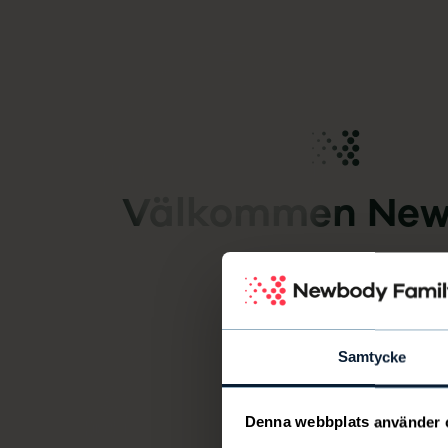
Newbody Family Portal
Välkommen
New
Samtycke
Denna webbplats använder 