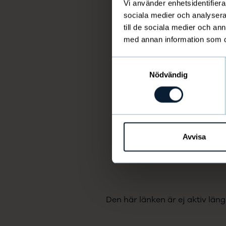
Vi använder enhetsidentifierar
sociala medier och analysera 
till de sociala medier och a
med annan information som du 
Samtyckesval
Nödvändig
Avvisa
Den här länken är ej aktiv läng