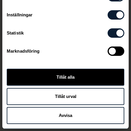
Inställningar
Statistik
Marknadsföring
Den här länken är ej aktiv längre
Tillåt alla
Tillåt urval
TILLBAKA
Avvisa