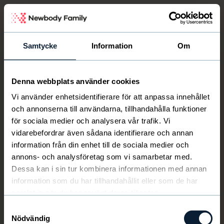
Newbody Family Portal
Samtycke
Information
Om
Denna webbplats använder cookies
Välkommen
Newbody
Vi använder enhetsidentifierare för att anpassa innehållet
och annonserna till användarna, tillhandahålla funktioner
för sociala medier och analysera vår trafik. Vi
vidarebefordrar även sådana identifierare och annan
information från din enhet till de sociala medier och
annons- och analysföretag som vi samarbetar med.
Dessa kan i sin tur kombinera informationen med annan
information som du har tillhandahållit eller som de har
samlat in när du har använt deras tjänster.
Samtyckesval
Nödvändig