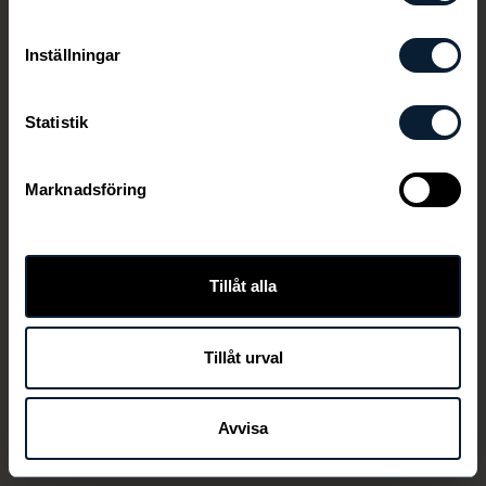
Inställningar
Statistik
Marknadsföring
Den här länken är ej aktiv längre
Tillåt alla
Tillåt urval
TILLBAKA
Avvisa