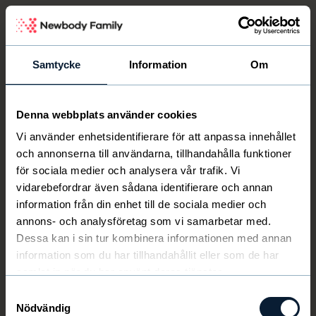
Newbody Family Portal
Samtycke
Information
Om
Denna webbplats använder cookies
Välkommen
Newbody
Vi använder enhetsidentifierare för att anpassa innehållet
och annonserna till användarna, tillhandahålla funktioner
för sociala medier och analysera vår trafik. Vi
vidarebefordrar även sådana identifierare och annan
information från din enhet till de sociala medier och
annons- och analysföretag som vi samarbetar med.
Dessa kan i sin tur kombinera informationen med annan
information som du har tillhandahållit eller som de har
samlat in när du har använt deras tjänster.
Samtyckesval
Nödvändig